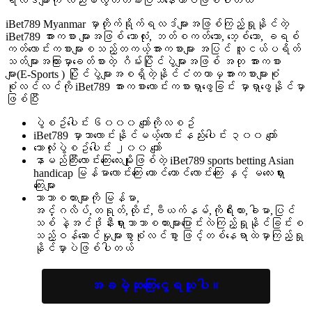
ရလဒ်များကို လည်းမလွတ်တမ်းပြသနေတာပဲဖြစ်ပါတယ်
iBet789 Myanmar မှာတိုက်ရိုက်ရလဒ်များအဖြစ်ကြည့်ရှုနိုင်တဲ့
iBet789 အားကစား များအဖြစ် ဘောလုံး, ဘတ်စကတ်ဘော, ဘေ့စ်ဘော, ခရစ်
ကတ်လောင်းကစားများစသည့်တကယ့်အားကစားများ အပြင် လူငယ်ပရိတ်
သတ်များအကြားမှာခေတ်စားတဲ့ ဂိမ်းပြိုင်ပွဲများအဖြစ် အတု အားကစား
များ(E-Sports ) ပြိုင်ပွဲများအစရှိတဲ့နိုင်ငံတကာမှအားကစားများစုံ
စုံလင်လင်ကို iBet789 အားကစားလောင်းကစားရှာဖွေခြင်း မှာရှာဖွေနိုင်မှာ
ဖြစ်ပြီး
ပွဲစဥ်ပေါင်း ၆၀၀၀ ကျော်ကိုလစဥ်
iBet789 မှာသာလောင်းနိုင်မယ့်လောင်းနည်းပေါင်း ၃၀၀ ကျော်
ဘောလုံးပွဲစဥ်ပေါင်း ၂၀၀ ကျော်
နာမည်ကြီးလောင်းကြေးလေးမျိုးဖြစ်တဲ့ iBet789 sports betting Asian
handicap မြန်မာလောင်းကြေး ဟောင်ကောင်လောင်းကြေး နှင့် မလေးရှား
ကြေးများ
ဘာသာစကားများကို မြန်မာ,
အင်္ဂလိပ်,တရုတ်,ထိုင်း,ဗီယက်နမ်,ကိုရီးယား,ခါမာ,ပြင်
သစ် နဲ့အင်ဒိုနီးရှားဘာသာစကားများပြောင်းလဲကြည့်ရှုနိုင်ခြင်းစ
သည့်ဝန်ဆောင်မှုများစွာစုံလင်စွာ ဖြင့်တစ်နေရာထဲမှာကြည့်ရှု
နိုင်မှာပဲဖြစ်ပါတယ်
အခမဲ့ဆုကြေးငွေရယူပါ။