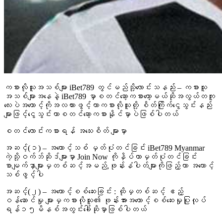
ကစားလိုသူအသစ်များ iBet789 တွင်မည်သို့လောင်းသနည်း – ကစားသူ
အသစ်များအနေနဲ့ iBet789 မှာစတင်ဆော့ကစားတော့မယ်ဆိုအလွယ်တကူ
လေးပဲအကောင့်ကိုအလကားဖွင့်ကာကစားလိုသူတို့ စိတ်ကြိုက်ငွေသွင်းနည်း
များဖြင့်ငွေသွင်းကာစတင်ဆော့ကစားနိုင်မှာပဲဖြစ်ပါတယ်
စတင်လောင်းကစားရန် အသေးစိတ် များမှာ
အဆင့်(၁) – အကောင့်သစ် မှတ်ပုံတင်ခြင်း iBet789 Myanmar
ကဲ့သို့ဝက်ဘ်ဆိုဒ်များမှာ Join Now ကိုနှိပ်ကာမှတ်ပုံတင်ခြင်း
စာမျက်နှာများမှတစ်ဆင့်အမည်,ဖုန်းနံပါတ်များကိုဖြည့်ကာ အကောင့်
သစ်ဖွင့်ပါ
အဆင့်(၂) – အကောင့်စစ်ဆေးခြင်း : ထိုမှတစ်ဆင့် ဧည့်
ဝန်ဆောင်မှု များမှကစားလိုသူ၏ ဖုန်းအားအကောင့်စစ်ဆေးမှုပြုလုပ်
ရန်၁၅မိနစ်အတွင်းခေါ်ဆိုမှာဖြစ်ပါတယ်