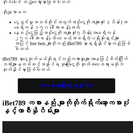
တိုင်းပေါင်း ထည့်ပေးသွားမှာဖြစ်ပါတယ်
ထိုမျှသာမက
ငွေသွင်းမှုအသစ်တိုင်းအတွက်အပိုငွေကိုအများဆုံး ၃သိန်း (အ
မေရိကန် ၁၅၀ ဒေါ်လာခန့်)အထိ
နေ့စဥ်ငွေဖြည့်အပိုငွေကိုအများဆုံး၅သိန်း(အမေရိကန်
၂၅၀ ဒေါ်လာခန့်) ထိ ပေးမယ့်အစရှိတဲ့ပရိုမိုးရှင်းများ
အပြင် free bets များကိုလည်း iBet789 မှာရရှိနိုင်မှာလည်းဖြစ်
ပါတယ်
iBet789 မှာငွေထုတ်မယ်ဆိုရင်လည်းကစားသူများအနေဖြင့်စိတ်ကြိုက်
ဘဏ်များမှတစ်ဆင့်အနိုင်ရ ဆုကြေးငွေကို ထုတ်ခပေးစရာမလိုဘဲ
ထုတ်နိုင်မှာဖြစ်ပါတယ်
အခမဲ့ဆုကြေးငွေရယူပါ။
iBet789 ကစားနည်း
များကိုတိုက်ရိုက်ဆော့ကစားပုံ
နှင့်ကာစီနိုဂိမ်းများ