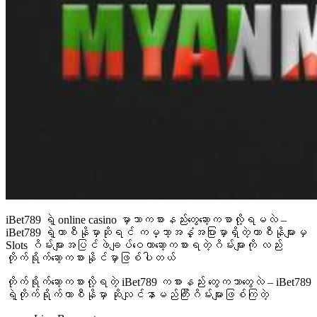
iBet789 ရဲ့ online casino မှာဘာကစားနည်းတွေဆော့ကစာလို့ရမလဲ –
iBet789 ရဲ့ကာစီနိုမှာဆိုရင် ကမ္ဘာ့အနှံ့အပြားမှာရှိတဲ့ကာစီနိုများမှ
Slots ဂိမ်းများအပြင်ဖဲချပ်ဝေကာဆော့ကစားရတဲ့ဂိမ်းများကို လည်း
တိုက်ရိုက်ဆော့ကစားနိုင်မှာဖြစ်ပါတယ်
တိုက်ရိုက်ဆော့ကစားလို့ရတဲ့ iBet789 ကစားနည်း တွေကဘာတွေလဲ – iBet789
ရဲ့တိုက်ရိုက်ကာစီနိုမှာ ဆိုလျင်နာမည်ကြီးဂိမ်းများဖြစ်ကြတဲ့