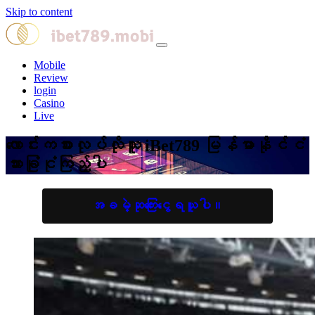
Skip to content
Mobile
Review
login
Casino
Live
လောင်းကစားလုပ်လိုသူ iBet789 မြန်မာနိုင်ငံ
သားခြုံငုံကြည့်ပါ
အခမဲ့ဆုကြေးငွေရယူပါ။