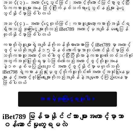
အဆင့်(၃) – အကောင့်ငွေသွင်းခြင်း : အကောင့်ကိုအောင်မြင်စွာဖွင့်ပြီး
ပါကကစားသူများအနေ ဖြင့်ကြိုက်နှစ်သက်ရာငွေသွင်းနည်းများနဲ့ငွေ
သွင်းနိုင်မှာဖြစ်ပါတယ်
အဆင့်(၄) – အကောင့်ငွေထုတ်ခြင်း : ကစားသူများဆော့ကစားလို့အနိုင်ရ
ရှိလာသည့် ဆုကြေးငွေ များကိုလည်း iBet789 အကောင့်မှအချိန်မရွေးပြန်
ထုတ်နိုင်မှာဖြစ်ပါတယ်
ကစားလိုတဲ့သူများရဲ့အချိန်ကိုတန်ဖိုးထားသောအားဖြင့် iBet789 မှာအကောင့်
ဖွင့်မယ်ဆိုအချိန်၁၅မိနစ် အောက်မှာသာလုပ်ဆောင်နိုင်မှာဖြစ်
သလိုကစားသူအကောင့်တစ်ခါဖွင့်ပြီးပြီဆိုတာနဲ့ကစားသူ၏တစ်သက်လုံး
အတွက်အသုံးပြုလို့ရမှာပဲဖြစ်သော်လည်းအကောင့်ဖွင့်လိုသူအနေ
နဲ့၁၈နှစ်မပြည့်သေးလျင် အကောင့်ဖွင့်နိုင်မှာမဟုတ်သလို
iBet798 ရဲ့ကစားနည်းရုံးမှဖွင့်လိုက်သူတိုင်း၏အကောင့်အသုံးပြုနေမှု
များနှင့်အကောင့်လုံခြုံရေးများကိုလည်းအချိန်နဲ့အမျှစောင့်ကြည့်ပေးနေမှာ
ဖြစ်ပါတယ်
အခမဲ့ဆုကြေးငွေရယူပါ။
iBet789 မြန်မာနိုင်ငံသား
များအကောင့်မှာဘာ
ဝန်ဆောင်မှုတွေရမလဲ