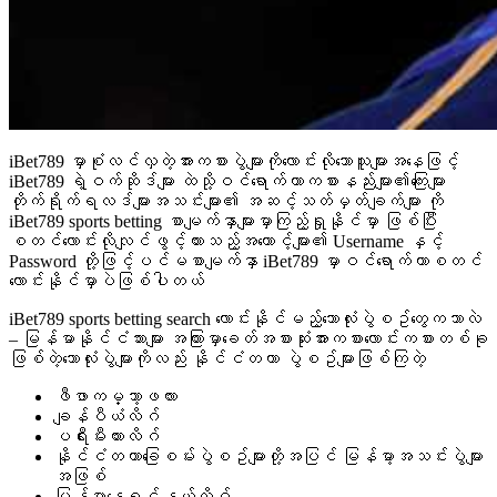
iBet789 မှာစုံလင်လှတဲ့အားကစားပွဲများကိုလောင်းလိုသောသူများအနေဖြင့်
iBet789 ရဲ့ဝက်ဆိုဒ်များ ထဲသို့ဝင်ရောက်ကာကစားနည်းများ၏ကြေးများ
တိုက်ရိုက်ရလဒ်များအသင်းများ၏ အဆင့်သတ်မှတ်ချက်များ ကို
iBet789 sports betting စာမျက်နှာများမှာကြည့်ရှုနိုင်မှာ ဖြစ်ပြီး
စတင်လောင်းလိုလျင်ဖွင့်ထားသည့်အကောင့်များ၏ Username နှင့်
Password တို့ဖြင့်ပင်မစာမျက်နှာ iBet789 မှာဝင်ရောက်ကာစတင်
လောင်းနိုင်မှာပဲဖြစ်ပါတယ်
iBet789 sports betting search လောင်းနိုင်မည့်ဘောလုံးပွဲစဥ်တွေကဘာလဲ
– မြန်မာနိုင်ငံသားများ အကြားမှာခေတ်အစားဆုံးအားကစားလောင်းကစားတစ်ခု
ဖြစ်တဲ့ဘောလုံးပွဲများကိုလည်း နိုင်ငံတကာ ပွဲစဥ်များဖြစ်ကြတဲ့
ဖီဖာကမ္ဘာ့ဖလား
ချန်ပီယံလိဂ်
ပရီးမီးယားလိဂ်
နိုင်ငံတကာခြေစမ်းပွဲစဥ်များတို့အပြင် မြန်မာ့အသင်းပွဲများ
အဖြစ်
မြန်မာနေရှင်နယ်လိဂ်