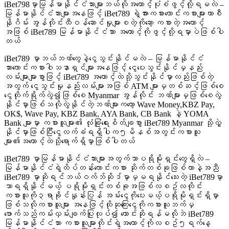
iBet798မှာမြန်မာနိုင်ငံသားများဘယ်လိုအကောင့်ပုံစံဖွင့်လို့ရမလဲ –
မြန်မာနိုင်ငံသားများအနေဖြင့် iBet789 ရဲ့အားကစားလောင်းကစားများးကာစီ
နိုဂိမ်း အွန်လိုင်းထီဝန်ဆောင်မှုများစတဲ့ကိုဆော့ ကစားတဲ့အကောင့်
အဖြစ် iBet789 မြန်မာနိုင်ငံသား အကောင့်ကိုဖွင့်လို့ရမှာပဲဖြစ်ပါ
တယ်
iBet789 မှာဘယ်ဘဏ်တွေနဲ့ငွေသွင်းနိုင်မလဲ – မြန်မာနိုင်ငံ
သားလောင်းကစားဝါသနာရှင်များအနေဖြင့် ငွေပေးသွင်းနိုင်မှနည်း
လမ်းများများစွာဖြင့် iBet789 အကောင့်ထဲသို့သွင်းနိုင်မှာလည်းဖြစ်တဲ့
အတွက် ငွေသွင်းမှုနည်းလမ်းများအဖြစ် ATM များမှတစ်ဆင့်ဖြစ်စေ
ငွေတိုက်ရိုက်လွဲ၍ဖြစ်စေ Myanmar အွန်လိုင်း ဘဏ်များမှဖြစ်စေလွဲ
နိုင်မှာဖြစ်သလိုလွဲနိုင်တဲ့ဘဏ်များကတော့ Wave Money,KBZ Pay,
OK$, Wave Pay, KBZ Bank, AYA Bank, CB Bank နဲ့ YOMA
Bank များမှာ ကစားသူများ၏ လုံခြုံရေးစိတ်ချစွာ iBet789 Myanmar သို့လွှဲ
နိုင်မှာဖြစ်ပြီးငွေလက်ခံရရှိပါက၅မိနစ်အတွင်းကစားသူ
များ၏အကောင့်ထဲသို့ရောက်ရှိမှာဖြစ်ပါတယ်
iBet789 မှာမြန်မာနိုင်ငံသားများအတွက်ဘာပရိုမိုးရှင်းတွေရှိလဲ –
မြန်မာနိုင်ငံရဲ့ထိပ်တန်းလောင်းကစား ဆိုက်တစ်ခုဖြစ်တာနဲ့အညီ
iBet789 မှာဆိုရင်ဘယ်ဝက်ဘ်ဆိုဒ်မှာမှမရနိုင်သေးတဲ့ iBet789မှာ
သာရရှိနိုင်မယ့် ပရိုမိုးရှင်းတစ်ခုအဖြစ်လစဥ်လတိုင်း
ကစားသူကို၃ရာခိုင်နှုန်းပြန် အမ်းငွေကိုပေးမယ့်ပရိုမိုရှင်းရှိမှာ
ဖြစ်သလိုကစားသူများ အနေဖြင့်ထိုဆုကြေးငွေကိုကစားသူဘက်မှ
ဖောက်သည်ကမ်းလှမ်းချက်ပြုလုပ်၍ တောင်းဆိုရန်မလိုဘဲ iBet789
မြန်မာနိုင်ငံသား ကစားသူများတိုင်းရဲ့အကောင့်ကိုလစဥ်၅ရက်နေ့