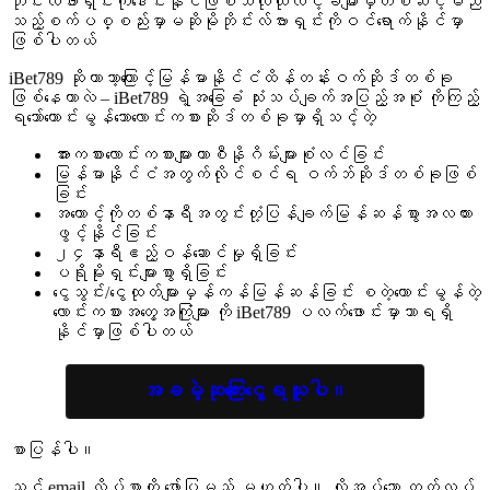
ဘိုင်းလ်ဗားရှင်းကိုဒေါင်းနိုင်ဖြစ်သလိုထိုလင့်ခ်များမှတစ်ဆင့်မည်
သည့်စက်ပစ္စည်းမှာမဆိုမိုဘိုင်းလ်ဗားရှင်းကိုဝင်ရောက်နိုင်မှာ
ဖြစ်ပါတယ်
iBet789 ဆိုတာဘာ့ကြောင့်မြန်မာနိုင်ငံထိန်တန်းဝက်ဆိုဒ်တစ်ခု
ဖြစ်နေတာလဲ – iBet789 ရဲ့အခြေခံ သုံးသပ်ချက်အပြည့်အစုံ ကိုကြည့်
ရသော်ကောင်းမွန်သောလောင်းကစားဆိုဒ်တစ်ခုမှာရှိသင့်တဲ့
အားကစားလောင်းကစားများကာစီနိုဂိမ်းများစုံလင်ခြင်း
မြန်မာနိုင်ငံအတွက်လိုင်စင်ရ ဝက်ဘ်ဆိုဒ်တစ်ခုဖြစ်
ခြင်း
အကောင့်ကိုတစ်နာရီအတွင်းတုံ့ပြန်ချက်မြန်ဆန်စွာအလကား
ဖွင့်နိုင်ခြင်း
၂၄နာရီဧည့်ဝန်ဆောင်မှုရှိခြင်း
ပရိုမိုးရှင်းများစွာရှိခြင်း
ငွေသွင်း/ငွေထုတ်များမှန်ကန်မြန်ဆန်ခြင်း စတဲ့ကောင်းမွန်တဲ့
လောင်းကစားအတွေ့အကြုံများ ကို iBet789 ပလက်ဖောင်းမှာသာရရှိ
နိုင်မှာဖြစ်ပါတယ်
အခမဲ့ဆုကြေးငွေရယူပါ။
စာပြန်ပါ။
သင့် email လိပ်စာကို ဖော်ပြမည် မဟုတ်ပါ။
လိုအပ်သော ကွက်လပ်