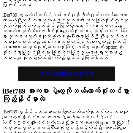
မှာြဖစ်ပါတယ်
iBet789 အွန်လိုင်းကာစီနိုဂိမ်းတစ်ခုကိုတိုက်ရိုက်စတင်ဆော့ကစား
တော့မယ်ဆိုလျင် ကစားသူအနေဖြင့်ထိုဂိမ်း၏ အကဲဖြတ်ဒိုင်ကိုင်သူ
ကိုတိုက်ရိုက်ဆက်သွယ်နိုင်မှာဖြစ်တဲ့အလျာက် ကစားသူစတင်ဆော့
ကစားလိုသည့်ဂိမ်း၏အထိုင်ကိုရွေးချယ်လိုက်တာနဲ့ ဖုန်းစခရင်ပေါ်
မှာ ထိုဂိမ်းအတွက်ခလုတ်ခုံတစ်ခုပေါ်လာမှာဖြစ်ပြီး ထိုမှတစ်ဆင့်
ကစားသူကစားလိုသည့် လောင်းကစားကမ်းလှမ်းချက် များ ငွေထည့် လိုသည့်
ပမာဏကမ်း လှမ်းချက်များစသည်ဖြင့် ကမ်းလှမ်းချက် option ကို
စုံလင်စွာပြုလုပ်နိုင်မှာ ဖြစ်တဲ့အပြင်ဥပဒေရေးရာကစားနည်း
ကစားပုံများ ကိုလည်းတိုက်ရိုက်ကြည့်ရှုနိုင်မှာဖြစ်ပါတယ်
အခမဲ့ဆုကြေးငွေရယူပါ။
iBet789 အားကစား
ပွဲတွေကိုဘယ်လောက်စုံလင်စွာ
ကြည့်နိုင်မှာလဲ
iBet789 မှာနိုင်ငံတကာအားကစားပွဲတွေဘယ်လောက်စုံလင်လဲ – ကစားသူ
များအတွက်နိုင်ငံတကာ အားကစားပွဲများကိုအပတ်စဥ်ပွဲစဥ်
ပေါင်း၁၅၀၀ကျော်တင်ဆက်ပေးနေရုံသာမက iBet789 sport မှာဆိုလျင်
ကမ္ဘာတဝှမ်းမှနာမည်ကြီးဘောလုံးပွဲစဥ်များရဲ့တိုက်ရိုက်လောင်းကြေးများ