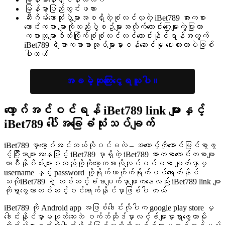
မြန်မာ့ပြည်တွင်းဖလား
ဆီးဂိမ်းဘောလုံးပွဲများအစရှိတဲ့စုံလင်လှတဲ့ iBet789 အားကစား
လောင်းကစား များကိုလည်းပွဲစဥ်များအလိုက်လောင်းကြေးများကွဲပြားကာ
ကစားသူများစိတ်ကြိုက်စုံစုံလင်လင်လောင်းနိုင်ရန်အတွက်
iBet789 ရဲ့အားကစားစာအုပ်များမှာဝန်ဆောင်မှု ပေးထားတာပဲဖြစ်
ပါတယ်
အခမဲ့ဆုကြေးငွေရယူပါ။
လော့ဂ်အင်ဝင်ရန်
iBet789 link
များနှင့်
iBet789 ပေါ်အခြေခံသုံးသပ်ချက်
iBet789 မှာလော့ဂ်အင်ဘယ်လိုဝင်မလဲ – အကောင့်ကိုအောင်မြင်စွာဖွ
င့်ပြီးသာများအနေဖြင့် iBet789 မှာရှိတဲ့ iBet789 အားကစားလောင်းကစားများ
ကာစီနိုဂိမ်းများစသည်တို့ကိုဆော့ကစားလိုလျင်ပင်မစာ မျက်နှာမှ
username နှင့် password တို့ရိုက်ကာတိုက်ရိုက်ဝင်ရောက်နိုင်
သလိုiBet789 ရဲ့ တစ်ဆင့်ခံစာမျက်နှာများကနေလည်း iBet789 link များ
ကိုရှာဖွေကာတစ်ဆင့်ဝင်ရောက်နိုင်မှာဖြစ်ပါ တယ်
iBet789 ကို Android app အဖြစ်ဒေါင်းလိုပါက google play store မှ
ဒေါင်းနိုင်မှာမဟုတ်သေးဘဲ ဝက်ဘ်ဆိုဒ်မှာလင့်ခ်များမှာရှာဖွေကာမို