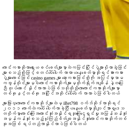
လောင်းကစားဆိုတာရှေးယခင်ခေတ်များမှာထဲကမြင်းပြိုင်ပွဲများပိုကာဆွဲခြင်း
များစသည်တို့ဖြင့်စတင်ပေါ်ပေါက် လာကာယနေ့ခေတ်မှာဆိုရင်အားကစား
ပွဲများလောင်းခြင်း casino games များ ဆော့ကစားခြင်းတို့ကို အပြင်မှာသာမ
ကအွန်လိုင်းများမှပါလောင်းကစားဆိုက်များမှတိုက်ရိုက်အချိန် နဲ့တပြေး
ညီ လုပ်ဆောင် နိုင်လာတာပဲဖြစ်သလိုထိုသို့သောလောင်းကစားဆိုက်များမှာ
တစ်ခုနှင့်တစ်ခု အပြိုင်အဆိုင်ပေါ်ပေါက် လာတာပဲဖြစ်ပါတယ်
များပြားလှသောလောင်းကစားဆိုဒ်များထဲမှ iBet798 ဝက်ဘ်ဆိုဒ်ဟာဆိုရင်
၂၀၁၁ လောက်ထဲကပေါ် ပေါက်လာခဲ့ပြီးယနေ့ခေတ်မှာဆိုလျင်အာရှဒေသ
တဝိုက်မှာလောင်းကြေးအကောင်းဆုံးအနိုင်ရဆုကြေးငွေရှင်းမှုအမြန်ဆန်ဆုံး
အမှန်ကန်ဆုံးစသည့်ယုံကြည်စိတ်ချအနိုင်ဆုံးလောင်းကစားဆိုက်တစ်
ခုအဖြစ် ရပ်တည်လာနိုင်တာပဲဖြစ်ပါတယ်