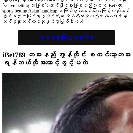
ရှာဖွေကာပုံမှန်ကြေးအဖြစ်လောင်းနိုင်မှာဖြစ်တဲ့အပြင် တိုက်ရိုက်ကြေး
ပါ live betting အဖြစ်ပါလောင်းနိုင်မှာဖြစ်မည်သာမက iBet789
sports betting Asian handicap အဖြစ်ရှားပါးလောင်းကြေးများဖြင့်လည်းလောင်း
နိုင်မည့်အပြင်အွန်လိုင်းထီများ ကီနိုထီများကိုလည်းတစ်နေရာထဲမှာ
တင်စုံစုံလင်လင်ထိုးနိုင်မှာဖြစ်ပါတယ်
အခမဲ့ဆုကြေးငွေရယူပါ။
iBet789 ကစားနည်း အွန်လိုင်း
စတင်ဆော့ကစား
ရန်ဘယ်လိုအကောင့်ဖွင့်မလဲ