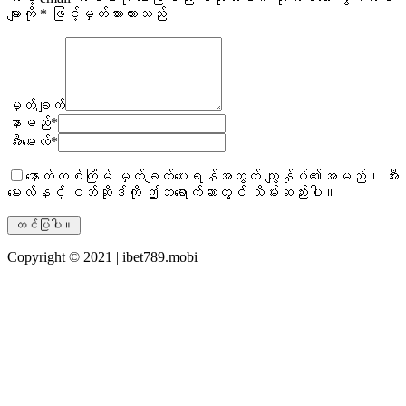
များကို
*
ဖြင့်မှတ်သားထားသည်
မှတ်ချက်
နာမည်
*
အီးမေးလ်
*
နောက်တစ်ကြိမ် မှတ်ချက်ပေးရန်အတွက် ကျွန်ုပ်၏အမည်၊ အီး
မေးလ်နှင့် ဝဘ်ဆိုဒ်ကို ဤဘရောက်ဆာတွင် သိမ်းဆည်းပါ။
Copyright © 2021 | ibet789.mobi