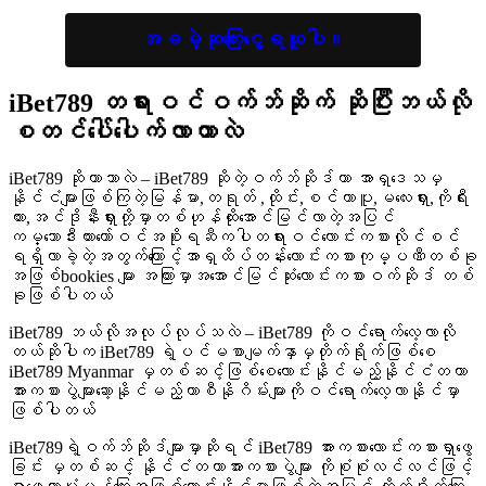
အခမဲ့ဆုကြေးငွေရယူပါ။
iBet789 တရားဝင်ဝက်ဘ်ဆိုက်
ဆိုပြီးဘယ်လို
စတင်ပေါ်ပေါက်လာတာလဲ
iBet789 ဆိုတာဘာလဲ – iBet789 ဆိုတဲ့ဝက်ဘ်ဆိုဒ်ဟာ အာရှဒေသမှ
နိုင်ငံများဖြစ်ကြတဲ့မြန်မာ,တရုတ် ,ထိုင်း,စင်ကာပူ,မလေးရှား,ကိုရီး
ယား,အင်ဒိုနီးရှားတို့မှာတစ်ဟုန်ထိုးအောင်မြင်လာတဲ့အပြင်
ကမ္ဘောဒီးယားတော်ဝင်အစိုးရဆီကပါတရားဝင်လောင်းကစားလိုင်စင်
ရရှိလာခဲ့တဲ့အတွက်ကြောင့်အာရှထိပ်တန်းလောင်းကစားကုမ္ပဏီတစ်ခု
အဖြစ်bookies များ အကြားမှာအအောင်မြင်ဆုံးလောင်းကစားဝက်ဆိုဒ် တစ်
ခုဖြစ်ပါတယ်
iBet789 ဘယ်လိုအလုပ်လုပ်သလဲ – iBet789 ကိုဝင်ရောက်လေ့လာလို
တယ်ဆိုပါက iBet789 ရဲ့ပင်မစာမျက်နှာမှတိုက်ရိုက်ဖြစ်စေ
iBet789 Myanmar မှတစ်ဆင့်ဖြစ်စေလောင်းနိုင်မည့်နိုင်ငံတကာ
အားကစားပွဲများဆော့နိုင်မည့်ကာစီနိုဂိမ်းများကိုဝင်ရောက်လေ့လာနိုင်မှာ
ဖြစ်ပါတယ်
iBet789ရဲ့ဝက်ဘ်ဆိုဒ်များမှာဆိုရင် iBet789 အားကစားလောင်းကစားရှာဖွေ
ခြင်း မှတစ်ဆင့် နိုင်ငံတကာအားကစားပွဲများ ကိုစုံစုံလင်လင်ဖြင့်