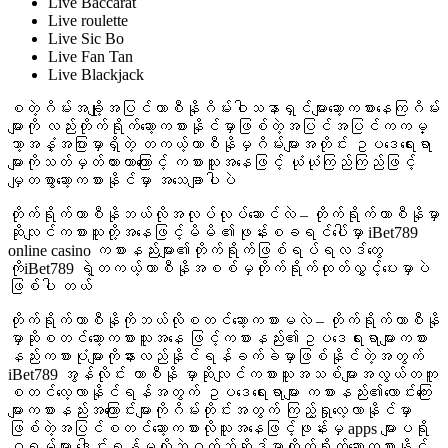
Live Baccarat
Live roulette
Live Sic Bo
Live Fan Tan
Live Blackjack
စတဲ့ဂိမ်းအချို့အပြင်ကာစီနိုဂိမ်းဝါသနာရှင်များဆော့ကစားနေကြဂိမ်း
များကို လည်းတိုက်ရိုက်ဆော့ကစားနိုင်မှာဖြစ်တဲ့အပြင်အပြင်ကကမ္
ဘာ့အနှံ့အပြားမှာရှိတဲ့ တကယ့်ကာစီနိုမှဂိမ်းများအတိုင်း ဥပဒေရေးရာ
များကိုသတ်မှတ်ထားတာကြောင့် ကစားသူအနေဖြင့် ယုံယုံကြည်ကြည်ဖြင့်
မျှတစွာဆော့ကစားနိုင်မှာ အသေချာပါပဲ
တိုက်ရိုက်ကာစီနိုဘယ်လိုအလုပ်လုပ်ဆောင်လဲ – တိုက်ရိုက်ကာစီနိုမှာ
ဆိုလျင်ကစားသူတို့အနေဖြင့်မိမိ ၏ဖုန်းစခရင်ပေါ်မှာ iBet789
online casino ကစားနည်းများ၏တိုက်ရိုက်ဖြစ်ရပ်ရလဒ်တွေ
ကိုiBet789 ရဲ့တကယ့်ကာစီနိုအစစ်မှတိုက်ရိုက်ထုတ်လွှင့်ပေးမှာပဲ
ဖြစ်ပါ တယ်
တိုက်ရိုက်ကာစီနိုကိုဘယ်လိုစတင်ဆော့ကစားမလဲ – တိုက်ရိုက်ကာစီနို
မှာဆိုစတင်ဆော့ကစားသူအနေ ဖြင့်ကစားနည်း၏ဥပဒေရးရာများကစား
နည်းကစားပုံများကိုနားလည်နိုင်ရန်ခက်ခဲမှာဖြစ်နိုင်တဲ့အတွက်
iBet789 အွန်လိုင်း ကာစီနို မှာဆိုလျင်ကစားသူအသစ်များအလွယ်တကူ
စတင်လေ့လာနိုင်ရန်အတွက် ဥပဒေရေးရာများ ကစားနည်း၏လောင်းကြေး
များကစားနည်းအကြောင်းများကိုဂိမ်းတိုင်းအတွက် ကြည့်ရှုလေ့လာနိုင်မှာ
ဖြစ်တဲ့အပြင်စတင်ဆော့ကစားလိုသူအနေဖြင့်ဖုန်းမှ apps များပရို
ဂရမ်များ ဒေါင်းရန်မလိုဘဲဝက်ဘ်ဆိုဒ်မှာတိုက်ရိုက်ဆော့ကစားနိုင်