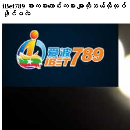
iBet789 အားကစားလောင်းကစား
များကိုဘယ်လိုလုပ်
နိုင်မလဲ